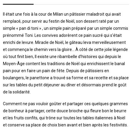
Il était une fois à la cour de Milan un pâtissier maladroit qui avait
remplacé, pour servir au festin de Noël, son dessert raté par un
simple « pan di toni » , un simple pain préparé par un simple commis
prénommé Toni. Les convives adorèrent ce pain sucré qui s’était
enrichi de levure. Miracle de Noël, le gâteau leva merveilleusement
et commença le chemin vers la gloire… À côté de cette jolie légende
où tout finit bien, Il existe une ribambelle d’histoires qui depuis le
Moyen-Âge content les traditions de Noël qui enrichissent le banal
pain pour en faire un pain de fête. Depuis de pâtissiers en
boulangers, le panettone a trouvé sa forme et sa recette et sa place
sur les tables du petit déjeuner au dîner et désormais prend le goût
de la solidarité.
Comment ne pas vouloir goûter et partager ces quelques grammes
de bonheur à partager, cette douce brioche qui fleure bon le beurre
et les fruits confits, qui trône sur toutes les tables italiennes à Noël
et conserve sa place de choix bien avant et bien après les festivités.