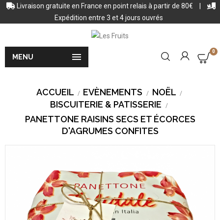
Livraison gratuite en France en point relais à partir de 80€
|
Expédition entre 3 et 4 jours ouvrés
0

MENU
ACCUEIL
EVÈNEMENTS
NOËL
BISCUITERIE & PATISSERIE
PANETTONE RAISINS SECS ET ÉCORCES
D'AGRUMES CONFITES