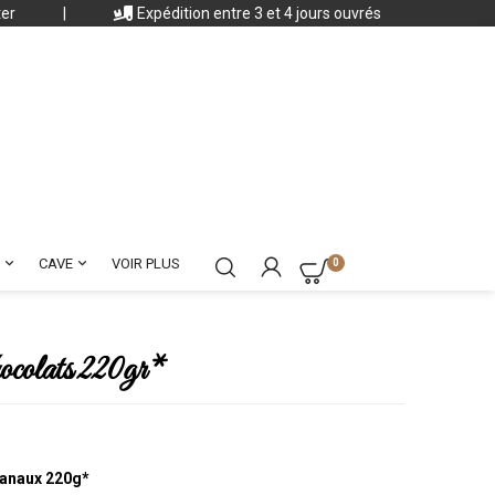
ter
|
Expédition entre 3 et 4 jours ouvrés


CAVE
VOIR PLUS
0
ocolats 220gr*
sanaux 220g*