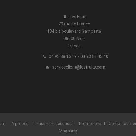
Les Fruits

79 rue de France
134 bis boulevard Gambetta
06000 Nice
France
04 93 88 15 19 / 04 93 81 43 40

serviceclient@lesfruits.com

ion
A propos
Paiement sécurisé
Promotions
Contactez-no
Magasins