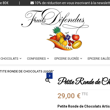
 de 80€
|
10% de réduction en vous inscrivant à la newslet



CHOCOLATS
CONFISERIES
EPICERIE SUCRÉE
EPICERIE SALÉE
TITE RONDE DE CHOCOLATS 220GR*


Petite Ronde de Ch
29,00 €
TTC
Petite Ronde de Chocolats Arti