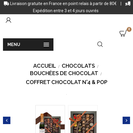
Livraison gratuite en France en point relais à partir de 80€
|
Expédition entre 3 et 4 jours ouvrés
0

MENU
ACCUEIL
CHOCOLATS
BOUCHÉES DE CHOCOLAT
COFFRET CHOCOLAT N°4 & POP

