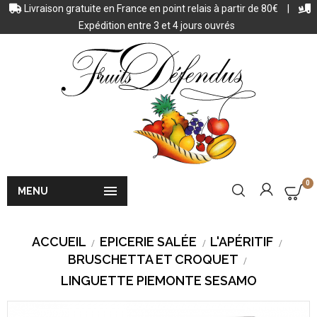
Livraison gratuite en France en point relais à partir de 80€
|
Expédition entre 3 et 4 jours ouvrés
0

MENU
ACCUEIL
EPICERIE SALÉE
L'APÉRITIF
BRUSCHETTA ET CROQUET
LINGUETTE PIEMONTE SESAMO