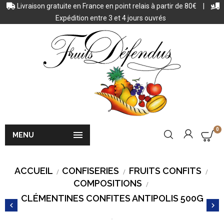
Livraison gratuite en France en point relais à partir de 80€
|
Expédition entre 3 et 4 jours ouvrés
0

MENU
ACCUEIL
CONFISERIES
FRUITS CONFITS
COMPOSITIONS
CLÉMENTINES CONFITES ANTIPOLIS 500G

