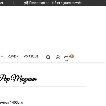
ter
|
Expédition entre 3 et 4 jours ouvrés


CAVE
VOIR PLUS
0
& Pop Magnum
nviron 1400grs