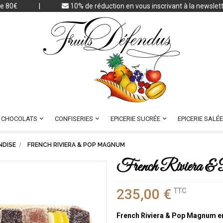
 de 80€
|
10% de réduction en vous inscrivant à la newslet



CHOCOLATS
CONFISERIES
EPICERIE SUCRÉE
EPICERIE SALÉE
NDISE
FRENCH RIVIERA & POP MAGNUM
French Riviera 
235,00 €
TTC
French Riviera & Pop Magnum
e