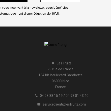
n vous inscrivant à la newsletter, vous bénéficiez
utomatiquement d'une réduction de 10%!!!
Les Fruits

79 rue de France
134 bis boulevard Gambetta
06000 Nice
France
04 93 88 15 19 / 04 93 81 43 40

serviceclient@lesfruits.com
