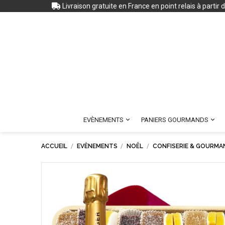
Livraison gratuite en France en point relais à partir


EVÈNEMENTS
PANIERS GOURMANDS
ACCUEIL
EVÈNEMENTS
NOËL
CONFISERIE & GOURMA