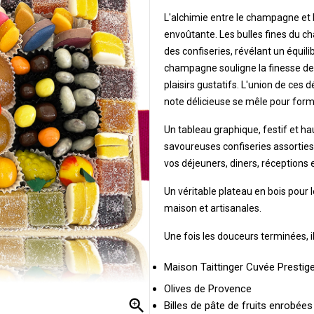
L'alchimie entre le champagne et l
envoûtante. Les bulles fines du
des confiseries, révélant un équili
champagne souligne la finesse des
plaisirs gustatifs. L'union de ces 
note délicieuse se mêle pour form
Un tableau graphique, festif et h
savoureuses confiseries assorties 
vos déjeuners, diners, réceptions 
Un véritable plateau en bois pour 
maison et artisanales.
Une fois les douceurs terminées, il
Maison Taittinger Cuvée Presti
Olives de Provence

Billes de pâte de fruits enrobée