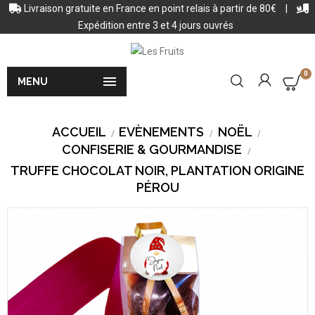
Livraison gratuite en France en point relais à partir de 80€
|
Expédition entre 3 et 4 jours ouvrés
0

MENU
ACCUEIL
EVÈNEMENTS
NOËL
CONFISERIE & GOURMANDISE
TRUFFE CHOCOLAT NOIR, PLANTATION ORIGINE
PÉROU