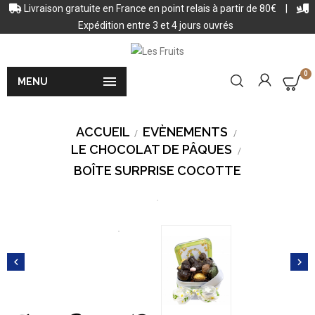
Livraison gratuite en France en point relais à partir de 80€
|
Expédition entre 3 et 4 jours ouvrés
0

MENU
ACCUEIL
EVÈNEMENTS
LE CHOCOLAT DE PÂQUES
BOÎTE SURPRISE COCOTTE

