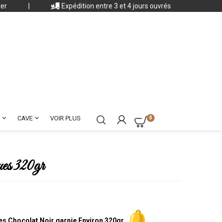
ter
|
Expédition entre 3 et 4 jours ouvrés


CAVE
VOIR PLUS
0
es 320gr
s Chocolat Noir garnie Environ 320gr