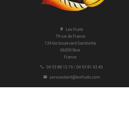
Les Fruits

79 rue de France
134 bis boulevard Gambetta
06000 Nice
France
04 93 88 15 19 / 04 93 81 43 40

serviceclient@lesfruits.com
