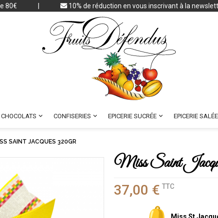
 de 80€
|
10% de réduction en vous inscrivant à la newslet



CHOCOLATS
CONFISERIES
EPICERIE SUCRÉE
EPICERIE SALÉE
SS SAINT JACQUES 320GR
Miss Saint Jacqu
37,00 €
TTC
Miss St Jacque