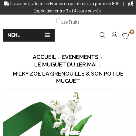
Livraison gratuite en France en point relais à partir de 80€
|
Expédition entre 3 et 4 jours ouvrés
0

MENU
ACCUEIL
EVÈNEMENTS
LE MUGUET DU 1ER MAI
MILKY ZOE LA GRENOUILLE & SON POT DE
MUGUET