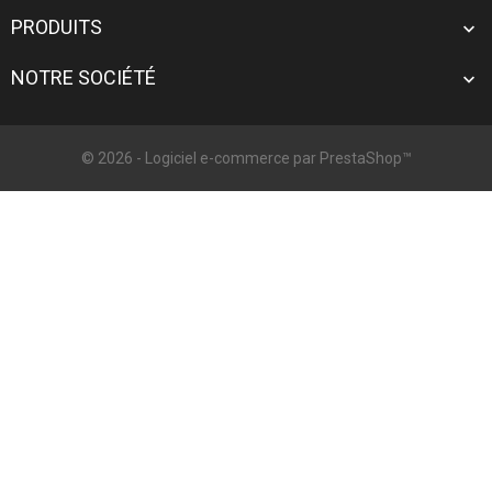
PRODUITS

NOTRE SOCIÉTÉ

© 2026 - Logiciel e-commerce par PrestaShop™