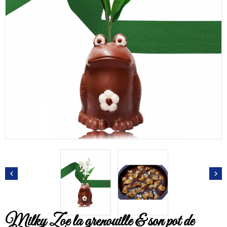


Milky Zoe la grenouille & son pot de