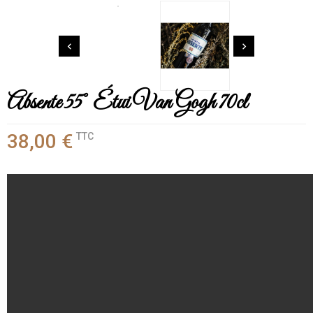


Absente 55° Étui Van Gogh 70cl
38,00 €
TTC