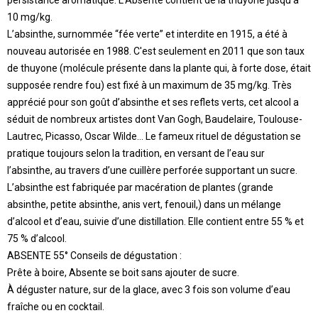
persistance aromatique. L'Absente contient de la thuyone jusqu'à
10 mg/kg.
L’absinthe, surnommée “fée verte” et interdite en 1915, a été à
nouveau autorisée en 1988. C'est seulement en 2011 que son taux
de thuyone (molécule présente dans la plante qui, à forte dose, était
supposée rendre fou) est fixé à un maximum de 35 mg/kg. Très
apprécié pour son goût d’absinthe et ses reflets verts, cet alcool a
séduit de nombreux artistes dont Van Gogh, Baudelaire, Toulouse-
Lautrec, Picasso, Oscar Wilde... Le fameux rituel de dégustation se
pratique toujours selon la tradition, en versant de l’eau sur
l’absinthe, au travers d’une cuillère perforée supportant un sucre.
L’absinthe est fabriquée par macération de plantes (grande
absinthe, petite absinthe, anis vert, fenouil,) dans un mélange
d’alcool et d’eau, suivie d’une distillation. Elle contient entre 55 % et
75 % d’alcool.
ABSENTE 55° Conseils de dégustation :
Prête à boire, Absente se boit sans ajouter de sucre.
À déguster nature, sur de la glace, avec 3 fois son volume d’eau
fraîche ou en cocktail.