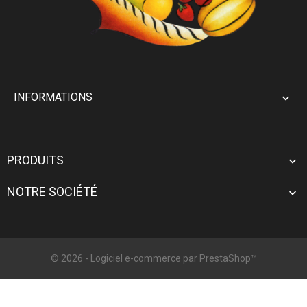
INFORMATIONS

PRODUITS

NOTRE SOCIÉTÉ

© 2026 - Logiciel e-commerce par PrestaShop™