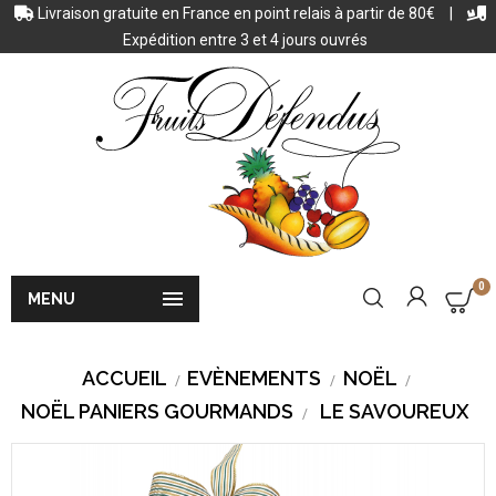
Livraison gratuite en France en point relais à partir de 80€
|
Expédition entre 3 et 4 jours ouvrés
0

MENU
ACCUEIL
EVÈNEMENTS
NOËL
NOËL PANIERS GOURMANDS
LE SAVOUREUX