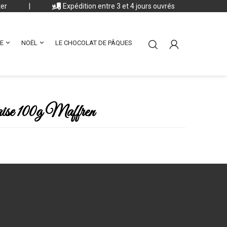
ter
|
Expédition entre 3 et 4 jours ouvrés


E
NOËL
LE CHOCOLAT DE PÂQUES
raise 100g Maffren