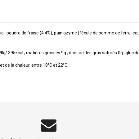
 miel, poudre de fraise (4.4%), pain azyme (fécule de pomme de terre, ea
j/ 395kcal ; matières grasses 9g ; dont acides gras saturés 0g ; glucides
et de la chaleur, entre 18°C et 22°C.