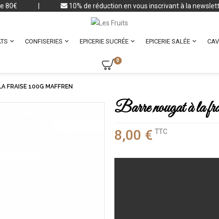
 de 80€
|
10% de réduction en vous inscrivant à la newslet




TS
CONFISERIES
EPICERIE SUCRÉE
EPICERIE SALÉE
CAV
0
A FRAISE 100G MAFFREN
Barre nougat à la f
8,00 €
TTC