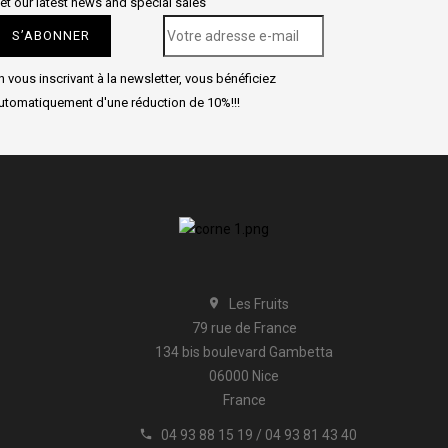
et our latest news and special sales
n vous inscrivant à la newsletter, vous bénéficiez
utomatiquement d'une réduction de 10%!!!
Les Fruits

79 rue de France
134 bis boulevard Gambetta
06000 Nice
France
04 93 88 15 19 / 04 93 81 43 40
