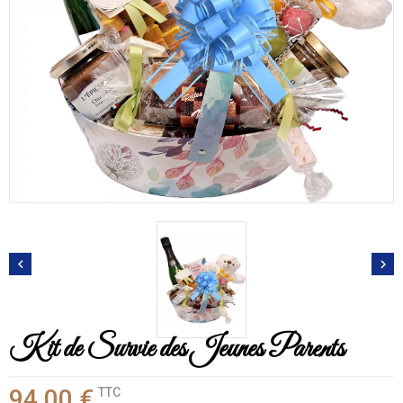


Kit de Survie des Jeunes Parents
94,00 €
TTC