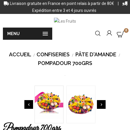
Livraison gratuite en France en point relais à partir de 80€
|
Expédition entre 3 et 4 jours ouvrés
0

MENU
ACCUEIL
CONFISERIES
PÂTE D'AMANDE
POMPADOUR 700GRS


Pompadour 700grs