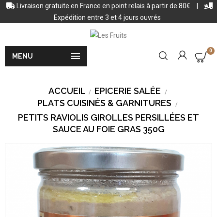
Livraison gratuite en France en point relais à partir de 80€
|
Expédition entre 3 et 4 jours ouvrés
0

MENU
ACCUEIL
EPICERIE SALÉE
PLATS CUISINÉS & GARNITURES
PETITS RAVIOLIS GIROLLES PERSILLÉES ET
SAUCE AU FOIE GRAS 350G