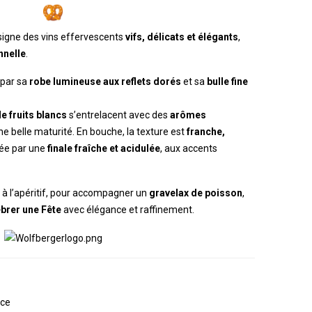
igne des vins effervescents
vifs, délicats et élégants
,
nnelle
.
 par sa
robe lumineuse aux reflets dorés
et sa
bulle fine
 fruits blancs
s’entrelacent avec des
arômes
une belle maturité. En bouche, la texture est
franche,
brée par une
finale fraîche et acidulée
, aux accents
al à l’apéritif, pour accompagner un
gravelax de poisson
,
ébrer une Fête
avec élégance et raffinement.
ace