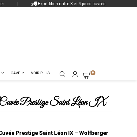
ter
|
Expédition entre 3 et 4 jours ouvrés


CAVE
VOIR PLUS
0
– Cuvée Prestige Saint Léon IX
Cuvée Prestige Saint Léon IX – Wolfberger