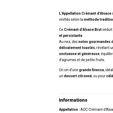
L’Appellation Crémant d’Alsace
s
vinifiés selon la
méthode traditio
Ce
Crémant d’Alsace Brut
séduit
et persistante
.
Au nez, des
notes gourmandes de
délicatement toastés
, révélant 
onctueuse et généreuse
, équili
d’agrumes et de petits fruits.
Un vin d’une
grande finesse
, idé
un
dessert citronné
, ou pour
cél
Informations
Appellation :
AOC Crémant d’Als