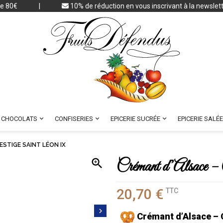
 de 80€
|
10% de réduction en vous inscrivant à la newslet



CHOCOLATS
CONFISERIES
EPICERIE SUCRÉE
EPICERIE SALÉE
STIGE SAINT LÉON IX

Crémant d’Alsace 
20,70 €
TTC

Crémant d’Alsace – 