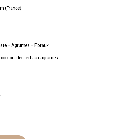
im (France)
asté – Agrumes – Floraux
, poisson, dessert aux agrumes
C