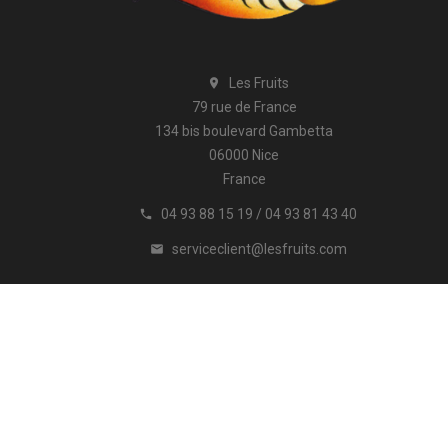
Les Fruits

79 rue de France
134 bis boulevard Gambetta
06000 Nice
France
04 93 88 15 19 / 04 93 81 43 40

serviceclient@lesfruits.com

ion
A propos
Paiement sécurisé
Promotions
Contactez-no