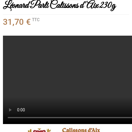
Léonard Parli Calissons d'Aix 230g
31,70 €
TTC