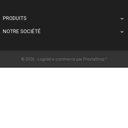
PRODUITS

NOTRE SOCIÉTÉ

© 2026 - Logiciel e-commerce par PrestaShop™