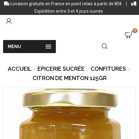
Livraison gratuite en France en point relais à partir de 80€
|
Expédition entre 3 et 4 jours ouvrés
0

MENU
ACCUEIL
EPICERIE SUCRÉE
CONFITURES
CITRON DE MENTON 125GR