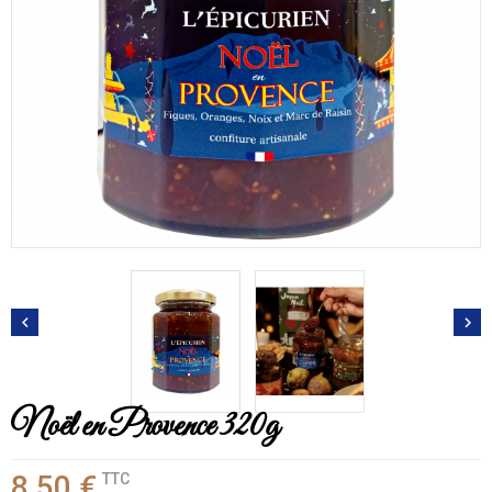


Noël en Provence 320g
8,50 €
TTC