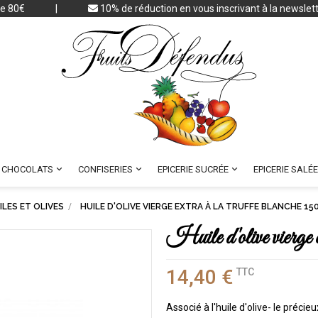
 de 80€
|
10% de réduction en vous inscrivant à la newslet



CHOCOLATS
CONFISERIES
EPICERIE SUCRÉE
EPICERIE SALÉE
ILES ET OLIVES
HUILE D'OLIVE VIERGE EXTRA À LA TRUFFE BLANCHE 15
Huile d'olive vierge e
14,40 €
TTC
Associé à l'huile d'olive- le préc