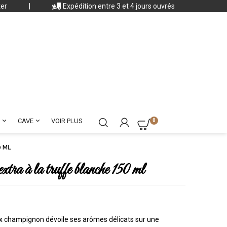
ter
|
Expédition entre 3 et 4 jours ouvrés


CAVE
VOIR PLUS
0
0 ML
xtra à la truffe blanche 150 ml
ieux champignon dévoile ses arômes délicats sur une