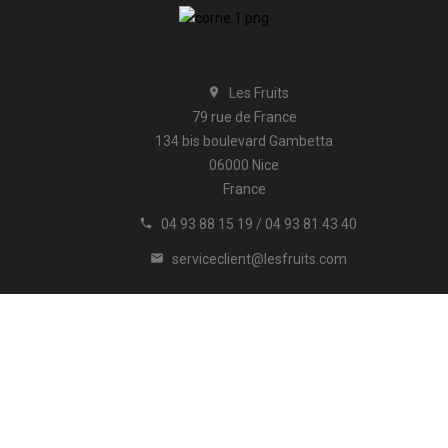
Les Fruits

79 rue de France
134 bis boulevard Gambetta
06000 Nice
France
04 93 88 15 19 / 04 93 81 43 40

serviceclient@lesfruits.com

ion
A propos
Paiement sécurisé
Promotions
Contactez-no