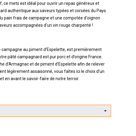
if, ce mets est idéal pour ouvrir un repas généreux et
rd authentique aux saveurs typées et corsées du Pays
r du pain frais de campagne et une compotée d'oignon
 saveurs accompagnées d'un vin rouge charpenté !
de campagne au piment d’Espelette, est premièrement
 Notre pâté campagnard est pur porc et d’origine France.
he d’Armagnac et de piment d’Espelette afin de relever
t légèrement assaisonné, vous faîtes ici le choix d’un
en avant le savoir-faire de notre terroir.