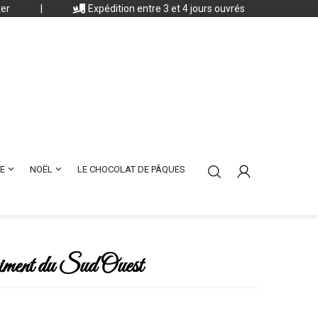
ter
|
Expédition entre 3 et 4 jours ouvrés


E
NOËL
LE CHOCOLAT DE PÂQUES
iment du Sud Ouest