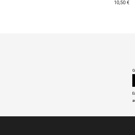
Pr
10,50 €
G
E
a