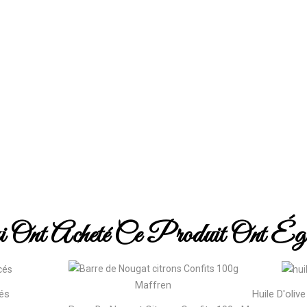
i Ont Acheté Ce Produit Ont Égal
és
Huile D'oliv