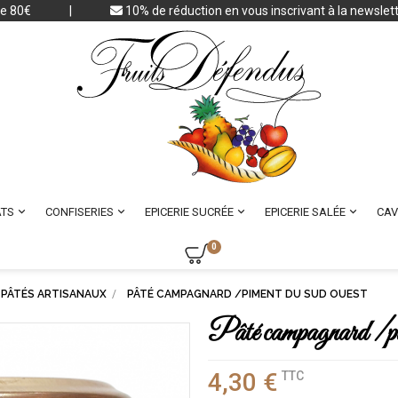
 de 80€
|
10% de réduction en vous inscrivant à la newslet




TS
CONFISERIES
EPICERIE SUCRÉE
EPICERIE SALÉE
CAV
0
 PÂTÉS ARTISANAUX
PÂTÉ CAMPAGNARD /PIMENT DU SUD OUEST
Pâté campagnard /p
4,30 €
TTC