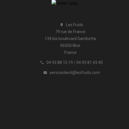
Les Fruits

79 rue de France
134 bis boulevard Gambetta
06000 Nice
France
04 93 88 15 19 / 04 93 81 43 40

serviceclient@lesfruits.com
