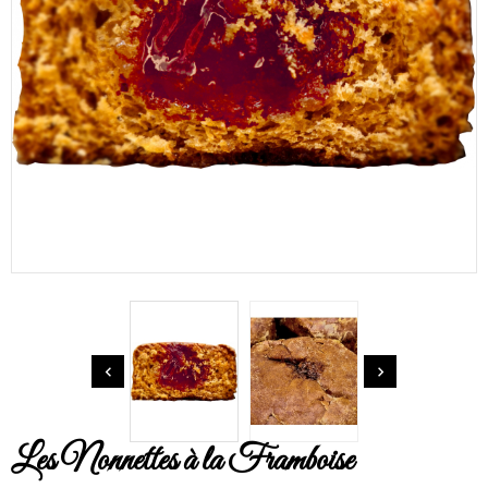


Les Nonnettes à la Framboise