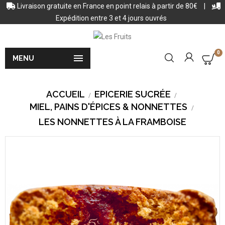
Livraison gratuite en France en point relais à partir de 80€
|
Expédition entre 3 et 4 jours ouvrés
0

MENU
ACCUEIL
EPICERIE SUCRÉE
MIEL, PAINS D'ÉPICES & NONNETTES
LES NONNETTES À LA FRAMBOISE