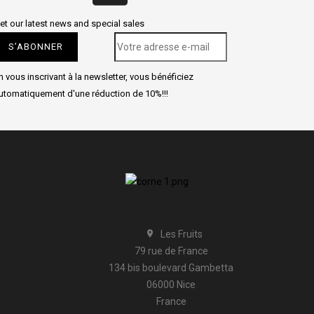
et our latest news and special sales
n vous inscrivant à la newsletter, vous bénéficiez
utomatiquement d'une réduction de 10%!!!
Les Fruits

79 rue de France
134 bis boulevard Gambetta
06000 Nice
France