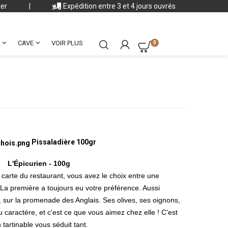
ter
|
Expédition entre 3 et 4 jours ouvrés


CAVE
VOIR PLUS
0
Pissaladière 100gr
L'Épicurien - 100g
 carte du restaurant, vous avez le choix entre une
 La première a toujours eu votre préférence. Aussi
, sur la promenade des Anglais. Ses olives, ses oignons,
u caractère, et c'est ce que vous aimez chez elle ! C'est
 tartinable vous séduit tant.