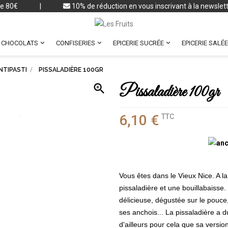
 de 80€
|
10% de réduction en vous inscrivant à la newslet



CHOCOLATS
CONFISERIES
EPICERIE SUCRÉE
EPICERIE SALÉE
NTIPASTI
PISSALADIÈRE 100GR

Pissaladière 100gr
6,10 €
TTC
Vous êtes dans le Vieux Nice. A la
pissaladière et une bouillabaisse.
délicieuse, dégustée sur le pouce
ses anchois... La pissaladière a d
d'ailleurs pour cela que sa version