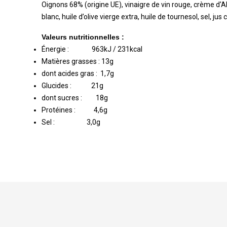
Oignons 68% (origine UE), vinaigre de vin rouge, crème d'A
blanc, huile d’olive vierge extra, huile de tournesol, sel, j
Valeurs nutritionnelles :
Énergie :
963kJ / 231kcal
Matières grasses :
13g
dont acides gras :
1,7g
Glucides :
21g
dont sucres :
18g
Protéines :
4,6g
Sel :
3,0g