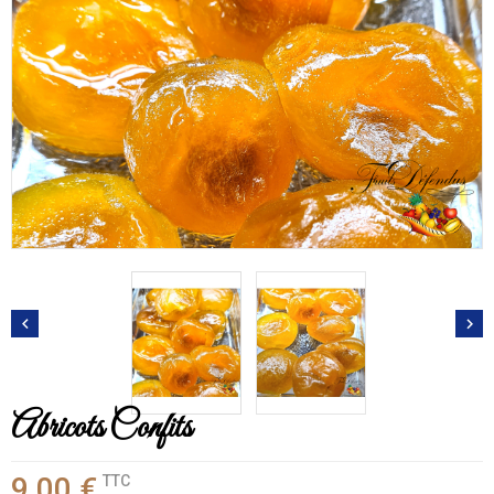


Abricots Confits
9,00 €
TTC