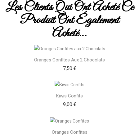
Les Clients Qui Ont Acheté Ce
Produit Ont Également
Acheté...
Oranges Confites Aux 2 Chocolats
Prix
7,50 €
Kiwis Confits
Prix
9,00 €
Oranges Confites