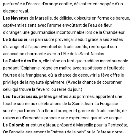
parfumée à l'écorce d'orange confite, délicatement nappée d'un
glaçage royal.
Les Navettes
de Marseille, de délicieux biscuits en forme de barque,
captivent les sens avec l'arôme envoûtant de l'eau de fleur
d'oranger, une gourmandise incontournable lors de la Chandeleur.
Le Gibassier
, un pain sucré provençal, séduit grâce à ses zestes
d'orange et à l'ajout éventuel de fruits confits, renforçant son
association charmante avec la fête de la Saint-Nicolas.
La Galette des Rois
, elle trône en tant que tradition incontournable
pendant l'Épiphanie, règne en maître avec sa pâtisserie feuilletée
fourrée à la frangipane, où la chance de découvrir la fève offre le
privilège de la royauté éphémère. (Avec la chance de couronner
celui qui trouve la fève roi ou reine du jour.)
Les Tourtisseaux
, petites galettes aux pommes, apportent une
touche sucrée aux célébrations de la Saint-Jean. La Fougasse
sucrée, parfumée à la fleur d'oranger et garnie de fruits confits, de
raisins ou d'amandes, propose une expérience gustative unique.
Le Colombier
est un gâteau préparé à Marseille pour la Pentecôte,
On l’appelle également le “gâteau de la paix” ou le “gâteau porte-