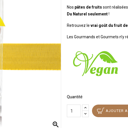
Nos
pâtes de fruits
sont réalisées
Du Naturel seulement
!
Retrouvez le
vrai goût du fruit 
Les Gourmands et Gourmets n’y ré
Quantité
AJOUTER A
