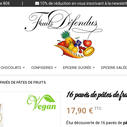
 de 80€
|
10% de réduction en vous inscrivant à la newslet



CHOCOLATS
CONFISERIES
EPICERIE SUCRÉE
EPICERIE SALÉE
 PAVÉS DE PÂTES DE FRUITS
16 pavés de pâtes de fru
17,90 €
TTC
Étui découverte de 16 pavés de
p