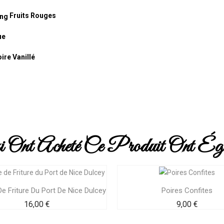
Fruits Rouges
ue
ire Vanillé
i Ont Acheté Ce Produit Ont Égal
De Friture Du Port De Nice Dulcey
Poires Confites
Prix
Prix
16,00 €
9,00 €