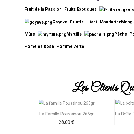
Fruit de la Passion
Fruits Exotiques
Goyave
Griotte
Lichi
Mandarine
Mang
Mûre
Myrtille
Pêche
Po
Pomelos Rosé
Pomme Verte
Les Clients Qu
La Famille Poussinou 265gr
La Boîte 
Prix
28,00 €