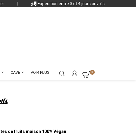
ter
|
Expédition entre 3 et 4 jours ouvrés


CAVE
VOIR PLUS
0
its
âtes de fruits maison 100% Végan
.