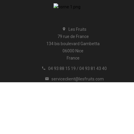
Les Fruits

79 rue de France
134 bis boulevard Gambetta
06000 Nice
France
04 93 88 15 19 / 04 93 81 43 40

serviceclient@lesfruits.com

ion
A propos
Paiement sécurisé
Promotions
Contactez-no