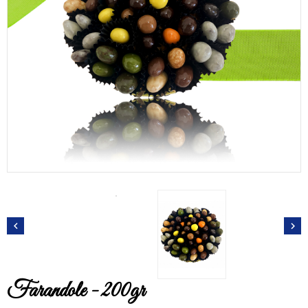


Farandole - 200gr