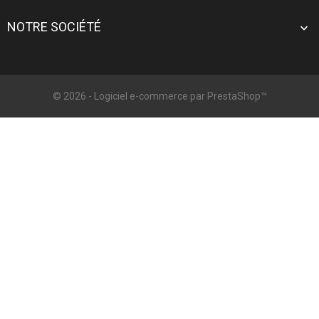
NOTRE SOCIÉTÉ

© 2026 - Logiciel e-commerce par PrestaShop™