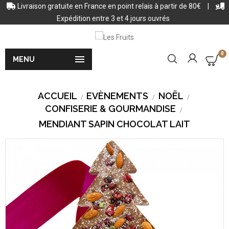
Livraison gratuite en France en point relais à partir de 80€
|
Expédition entre 3 et 4 jours ouvrés
0

MENU
ACCUEIL
EVÈNEMENTS
NOËL
CONFISERIE & GOURMANDISE
MENDIANT SAPIN CHOCOLAT LAIT